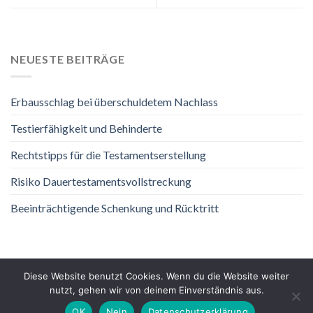
NEUESTE BEITRÄGE
Erbausschlag bei überschuldetem Nachlass
Testierfähigkeit und Behinderte
Rechtstipps für die Testamentserstellung
Risiko Dauertestamentsvollstreckung
Beeinträchtigende Schenkung und Rücktritt
Diese Website benutzt Cookies. Wenn du die Website weiter
nutzt, gehen wir von deinem Einverständnis aus.
DATENSCHUTZ
IMPRESSUM
OK
Nein
Datenschutzerklärung