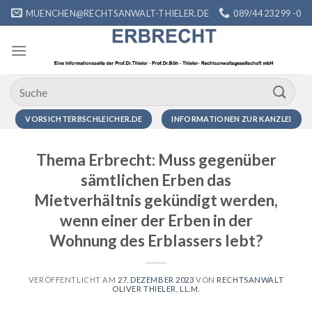
Zum
MUENCHEN@RECHTSANWALT-THIELER.DE
089/44 232 99 -0
Inhalt
springen
VORSICHTERBSCHLEICHER.DE
INFORMATIONEN ZUR KANZLEI
Thema Erbrecht: Muss gegenüber
sämtlichen Erben das
Mietverhältnis gekündigt werden,
wenn einer der Erben in der
Wohnung des Erblassers lebt?
VERÖFFENTLICHT AM
27. DEZEMBER 2023
VON
RECHTSANWALT
OLIVER THIELER, LL.M.