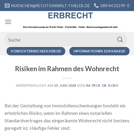
Zum
MUENCHEN@RECHTSANWALT-THIELER.DE
089/44 232 99 -0
Inhalt
springen
VORSICHTERBSCHLEICHER.DE
INFORMATIONEN ZUR KANZLEI
Risiken im Rahmen des Wohnrecht
VERÖFFENTLICHT AM
19. JUNI 2024
VON
RA PROF. DR. BOEH
Bei der Gestaltung von Immobilienschenkungen besteht ein
erhebliches Risiko, wenn im Rahmen eines notariellen
Standardvertrages das eingeräumte Wohnrecht nicht bestens
geregelt ist. Häufige Fehler sind: