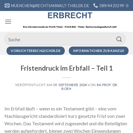
Zum
MUENCHEN@RECHTSANWALT-THIELER.DE
089/44 232 99 -0
Inhalt
springen
VORSICHTERBSCHLEICHER.DE
INFORMATIONEN ZUR KANZLEI
Fristendruck im Erbfall – Teil 1
VERÖFFENTLICHT AM
19. SEPTEMBER 2024
VON
RA PROF. DR.
BOEH
Im Erbfall läuft – wenn es ein Testament gibt – eine vom
Nachlassgericht standardisiert kurz gesetzte Frist von zwei
Wochen. Das Testament wird zugesendet und die Beteiligten
werden aufgefordert, binnen zwei Wochen Einwendungen