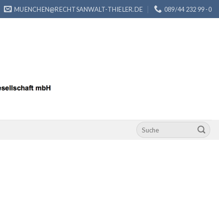
MUENCHEN@RECHTSANWALT-THIELER.DE
089/44 232 99 -0