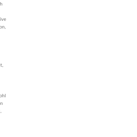
ch
ive
on,
t,
ohl
en
,