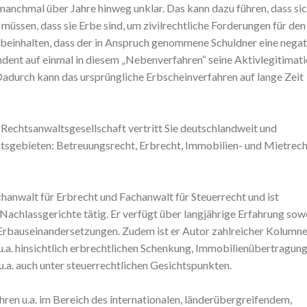
 manchmal über Jahre hinweg unklar. Das kann dazu führen, dass si
müssen, dass sie Erbe sind, um zivilrechtliche Forderungen für den
 beinhalten, dass der in Anspruch genommene Schuldner eine negat
dent auf einmal in diesem „Nebenverfahren“ seine Aktivlegitimati
Dadurch kann das ursprüngliche Erbscheinverfahren auf lange Zeit
er Rechtsanwaltsgesellschaft vertritt Sie deutschlandweit und
htsgebieten: Betreuungsrecht, Erbrecht, Immobilien- und Mietrech
hanwalt für Erbrecht und Fachanwalt für Steuerrecht und ist
achlassgerichte tätig. Er verfügt über langjährige Erfahrung sow
n Erbauseinandersetzungen. Zudem ist er Autor zahlreicher Kolumn
a. hinsichtlich erbrechtlichen Schenkung, Immobilienübertragung
.a. auch unter steuerrechtlichen Gesichtspunkten.
ahren u.a. im Bereich des internationalen, länderübergreifendem,