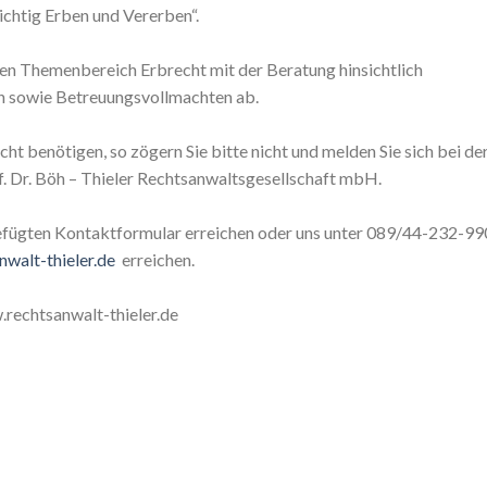
ichtig Erben und Vererben“.
ren Themenbereich Erbrecht mit der Beratung hinsichtlich
n sowie Betreuungsvollmachten ab.
ht benötigen, so zögern Sie bitte nicht und melden Sie sich bei de
of. Dr. Böh – Thieler Rechtsanwaltsgesellschaft mbH.
efügten Kontaktformular erreichen oder uns unter 089/44-232-99
walt-thieler.de
erreichen.
.rechtsanwalt-thieler.de