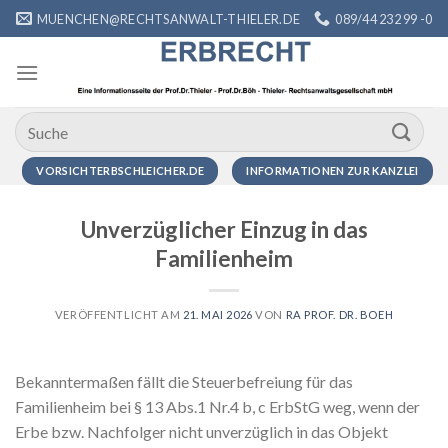
Zum
MUENCHEN@RECHTSANWALT-THIELER.DE
089/44 232 99 -0
Inhalt
springen
VORSICHTERBSCHLEICHER.DE
INFORMATIONEN ZUR KANZLEI
Unverzüglicher Einzug in das
Familienheim
VERÖFFENTLICHT AM
21. MAI 2026
VON
RA PROF. DR. BOEH
Bekanntermaßen fällt die Steuerbefreiung für das
Familienheim bei § 13 Abs.1 Nr.4 b, c ErbStG weg, wenn der
Erbe bzw. Nachfolger nicht unverzüglich in das Objekt