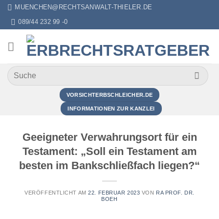
Zum
MUENCHEN@RECHTSANWALT-THIELER.DE
Inhalt
089/44 232 99 -0
springen
VORSICHTERBSCHLEICHER.DE
INFORMATIONEN ZUR KANZLEI
Geeigneter Verwahrungsort für ein
Testament: „Soll ein Testament am
besten im Bankschließfach liegen?“
VERÖFFENTLICHT AM
22. FEBRUAR 2023
VON
RA PROF. DR.
BOEH