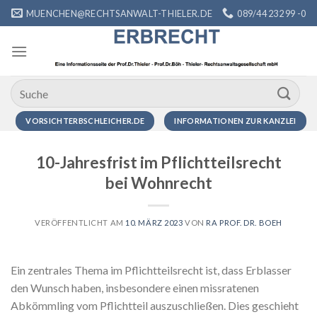
Zum
MUENCHEN@RECHTSANWALT-THIELER.DE
089/44 232 99 -0
Inhalt
springen
VORSICHTERBSCHLEICHER.DE
INFORMATIONEN ZUR KANZLEI
10-Jahresfrist im Pflichtteilsrecht
bei Wohnrecht
VERÖFFENTLICHT AM
10. MÄRZ 2023
VON
RA PROF. DR. BOEH
Ein zentrales Thema im Pflichtteilsrecht ist, dass Erblasser
den Wunsch haben, insbesondere einen missratenen
Abkömmling vom Pflichtteil auszuschließen. Dies geschieht