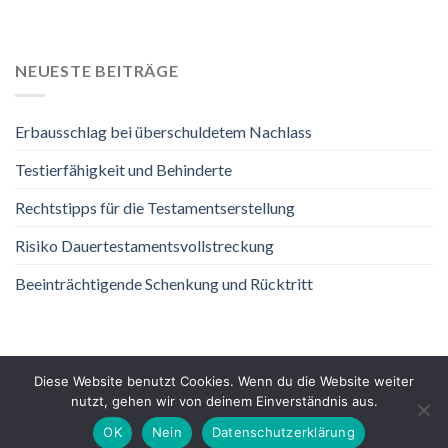
NEUESTE BEITRÄGE
Erbausschlag bei überschuldetem Nachlass
Testierfähigkeit und Behinderte
Rechtstipps für die Testamentserstellung
Risiko Dauertestamentsvollstreckung
Beeinträchtigende Schenkung und Rücktritt
Diese Website benutzt Cookies. Wenn du die Website weiter
nutzt, gehen wir von deinem Einverständnis aus.
DATENSCHUTZ
IMPRESSUM
OK
Nein
Datenschutzerklärung
Copyright 2026