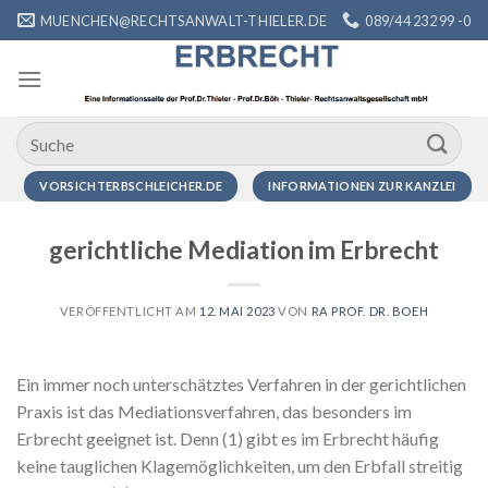
Zum
MUENCHEN@RECHTSANWALT-THIELER.DE
089/44 232 99 -0
Inhalt
springen
VORSICHTERBSCHLEICHER.DE
INFORMATIONEN ZUR KANZLEI
gerichtliche Mediation im Erbrecht
VERÖFFENTLICHT AM
12. MAI 2023
VON
RA PROF. DR. BOEH
Ein immer noch unterschätztes Verfahren in der gerichtlichen
Praxis ist das Mediationsverfahren, das besonders im
Erbrecht geeignet ist. Denn (1) gibt es im Erbrecht häufig
keine tauglichen Klagemöglichkeiten, um den Erbfall streitig