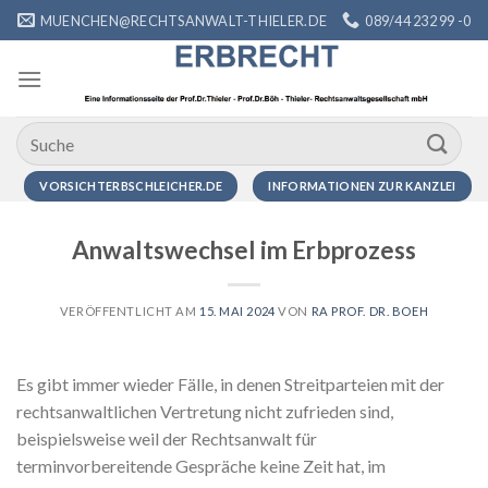
Zum
MUENCHEN@RECHTSANWALT-THIELER.DE
089/44 232 99 -0
Inhalt
springen
VORSICHTERBSCHLEICHER.DE
INFORMATIONEN ZUR KANZLEI
Anwaltswechsel im Erbprozess
VERÖFFENTLICHT AM
15. MAI 2024
VON
RA PROF. DR. BOEH
Es gibt immer wieder Fälle, in denen Streitparteien mit der
rechtsanwaltlichen Vertretung nicht zufrieden sind,
beispielsweise weil der Rechtsanwalt für
terminvorbereitende Gespräche keine Zeit hat, im