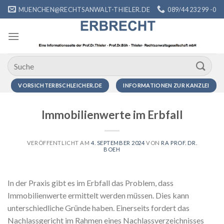
Zum
MUENCHEN@RECHTSANWALT-THIELER.DE
089/44 232 99 -0
Inhalt
springen
VORSICHTERBSCHLEICHER.DE
INFORMATIONEN ZUR KANZLEI
Immobilienwerte im Erbfall
VERÖFFENTLICHT AM
4. SEPTEMBER 2024
VON
RA PROF. DR.
BOEH
In der Praxis gibt es im Erbfall das Problem, dass
Immobilienwerte ermittelt werden müssen. Dies kann
unterschiedliche Gründe haben. Einerseits fordert das
Nachlassgericht im Rahmen eines Nachlassverzeichnisses