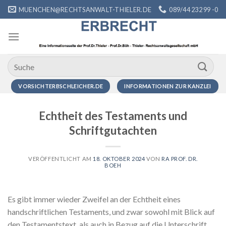
Zum
MUENCHEN@RECHTSANWALT-THIELER.DE
089/44 232 99 -0
Inhalt
springen
VORSICHTERBSCHLEICHER.DE
INFORMATIONEN ZUR KANZLEI
Echtheit des Testaments und
Schriftgutachten
VERÖFFENTLICHT AM
18. OKTOBER 2024
VON
RA PROF. DR.
BOEH
Es gibt immer wieder Zweifel an der Echtheit eines
handschriftlichen Testaments, und zwar sowohl mit Blick auf
den Testamentstext, als auch in Bezug auf die Unterschrift