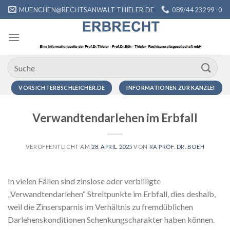
Zum
MUENCHEN@RECHTSANWALT-THIELER.DE
089/44 232 99 -0
Inhalt
springen
VORSICHTERBSCHLEICHER.DE
INFORMATIONEN ZUR KANZLEI
Verwandtendarlehen im Erbfall
VERÖFFENTLICHT AM
28. APRIL 2025
VON
RA PROF. DR. BOEH
In vielen Fällen sind zinslose oder verbilligte
„Verwandtendarlehen“ Streitpunkte im Erbfall, dies deshalb,
weil die Zinsersparnis im Verhältnis zu fremdüblichen
Darlehenskonditionen Schenkungscharakter haben können.