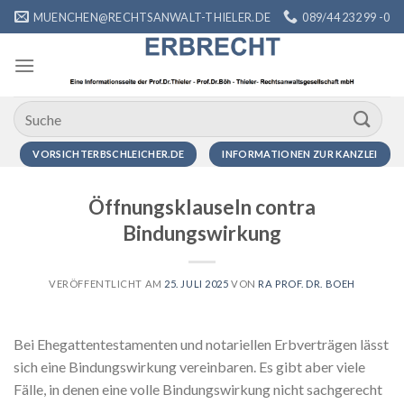
Zum
MUENCHEN@RECHTSANWALT-THIELER.DE
089/44 232 99 -0
Inhalt
springen
VORSICHTERBSCHLEICHER.DE
INFORMATIONEN ZUR KANZLEI
Öffnungsklauseln contra
Bindungswirkung
VERÖFFENTLICHT AM
25. JULI 2025
VON
RA PROF. DR. BOEH
Bei Ehegattentestamenten und notariellen Erbverträgen lässt
sich eine Bindungswirkung vereinbaren. Es gibt aber viele
Fälle, in denen eine volle Bindungswirkung nicht sachgerecht