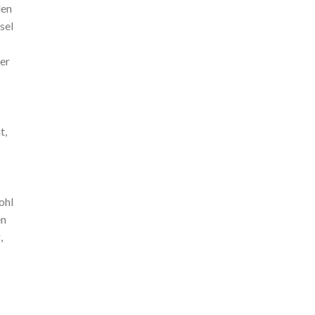
den
sel
ner
t,
ohl
en
,