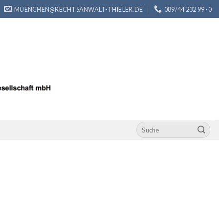
MUENCHEN@RECHTSANWALT-THIELER.DE
089/44 232 99 -0