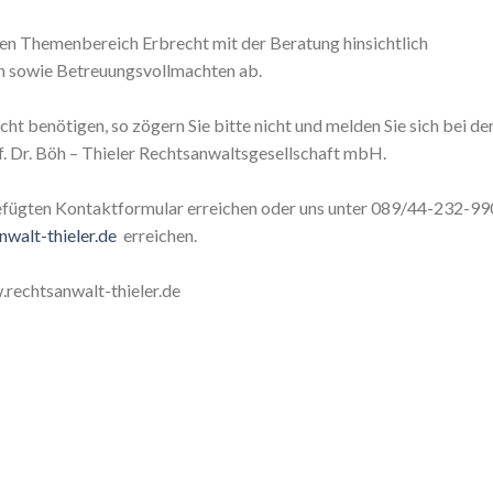
ren Themenbereich Erbrecht mit der Beratung hinsichtlich
n sowie Betreuungsvollmachten ab.
ht benötigen, so zögern Sie bitte nicht und melden Sie sich bei de
of. Dr. Böh – Thieler Rechtsanwaltsgesellschaft mbH.
efügten Kontaktformular erreichen oder uns unter 089/44-232-99
walt-thieler.de
erreichen.
.rechtsanwalt-thieler.de