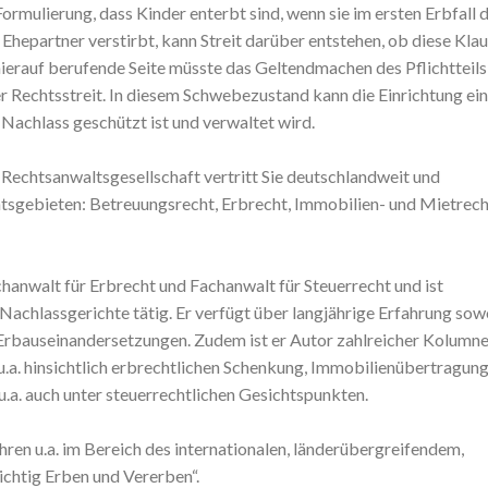
ormulierung, dass Kinder enterbt sind, wenn sie im ersten Erbfall 
Ehepartner verstirbt, kann Streit darüber entstehen, ob diese Klau
 hierauf berufende Seite müsste das Geltendmachen des Pflichtteils
er Rechtsstreit. In diesem Schwebezustand kann die Einrichtung ei
 Nachlass geschützt ist und verwaltet wird.
er Rechtsanwaltsgesellschaft vertritt Sie deutschlandweit und
htsgebieten: Betreuungsrecht, Erbrecht, Immobilien- und Mietrech
hanwalt für Erbrecht und Fachanwalt für Steuerrecht und ist
achlassgerichte tätig. Er verfügt über langjährige Erfahrung sow
n Erbauseinandersetzungen. Zudem ist er Autor zahlreicher Kolumn
a. hinsichtlich erbrechtlichen Schenkung, Immobilienübertragung
.a. auch unter steuerrechtlichen Gesichtspunkten.
ahren u.a. im Bereich des internationalen, länderübergreifendem,
ichtig Erben und Vererben“.