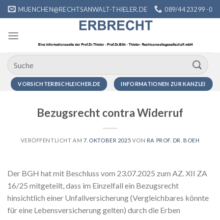
Zum
MUENCHEN@RECHTSANWALT-THIELER.DE
089/44 232 99 -0
Inhalt
springen
VORSICHTERBSCHLEICHER.DE
INFORMATIONEN ZUR KANZLEI
Bezugsrecht contra Widerruf
VERÖFFENTLICHT AM
7. OKTOBER 2025
VON
RA PROF. DR. BOEH
Der BGH hat mit Beschluss vom 23.07.2025 zum AZ. XII ZA
16/25 mitgeteilt, dass im Einzelfall ein Bezugsrecht
hinsichtlich einer Unfallversicherung (Vergleichbares könnte
für eine Lebensversicherung gelten) durch die Erben