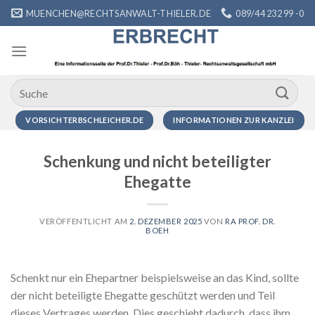
Zum
MUENCHEN@RECHTSANWALT-THIELER.DE
089/44 232 99 -0
Inhalt
springen
VORSICHTERBSCHLEICHER.DE
INFORMATIONEN ZUR KANZLEI
Schenkung und nicht beteiligter
Ehegatte
VERÖFFENTLICHT AM
2. DEZEMBER 2025
VON
RA PROF. DR.
BOEH
Schenkt nur ein Ehepartner beispielsweise an das Kind, sollte
der nicht beteiligte Ehegatte geschützt werden und Teil
dieses Vertrages werden. Dies geschieht dadurch, dass ihm