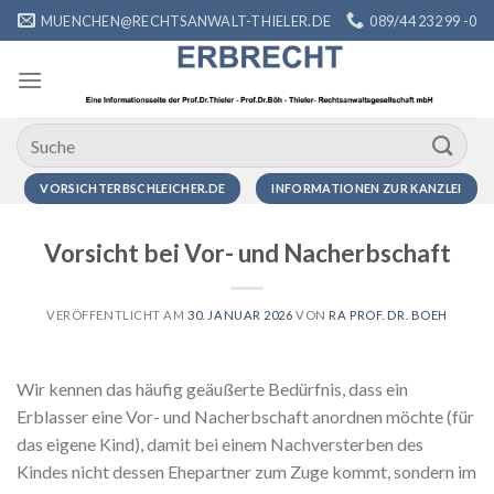
Zum
MUENCHEN@RECHTSANWALT-THIELER.DE
089/44 232 99 -0
Inhalt
springen
VORSICHTERBSCHLEICHER.DE
INFORMATIONEN ZUR KANZLEI
Vorsicht bei Vor- und Nacherbschaft
VERÖFFENTLICHT AM
30. JANUAR 2026
VON
RA PROF. DR. BOEH
Wir kennen das häufig geäußerte Bedürfnis, dass ein
Erblasser eine Vor- und Nacherbschaft anordnen möchte (für
das eigene Kind), damit bei einem Nachversterben des
Kindes nicht dessen Ehepartner zum Zuge kommt, sondern im