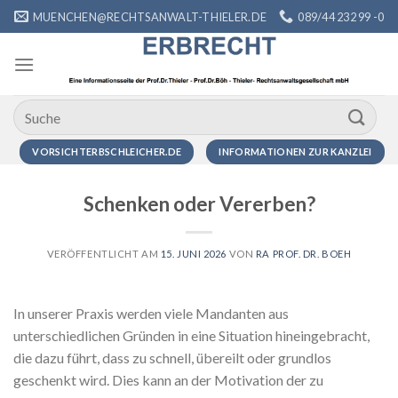
Zum
MUENCHEN@RECHTSANWALT-THIELER.DE
089/44 232 99 -0
Inhalt
springen
VORSICHTERBSCHLEICHER.DE
INFORMATIONEN ZUR KANZLEI
Schenken oder Vererben?
VERÖFFENTLICHT AM
15. JUNI 2026
VON
RA PROF. DR. BOEH
In unserer Praxis werden viele Mandanten aus
unterschiedlichen Gründen in eine Situation hineingebracht,
die dazu führt, dass zu schnell, übereilt oder grundlos
geschenkt wird. Dies kann an der Motivation der zu