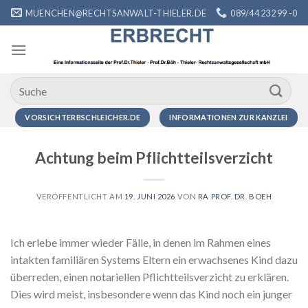
Zum
MUENCHEN@RECHTSANWALT-THIELER.DE
089/44 232 99 -0
Inhalt
springen
VORSICHTERBSCHLEICHER.DE
INFORMATIONEN ZUR KANZLEI
Achtung beim Pflichtteilsverzicht
VERÖFFENTLICHT AM
19. JUNI 2026
VON
RA PROF. DR. BOEH
Ich erlebe immer wieder Fälle, in denen im Rahmen eines
intakten familiären Systems Eltern ein erwachsenes Kind dazu
überreden, einen notariellen Pflichtteilsverzicht zu erklären.
Dies wird meist, insbesondere wenn das Kind noch ein junger