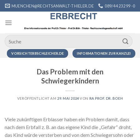
Zum
MUENCHEN@RECHTSANWALT-THIELER.DE
089/44 232 99 -0
Inhalt
springen
VORSICHTERBSCHLEICHER.DE
INFORMATIONEN ZUR KANZLEI
Das Problem mit den
Schwiegerkindern
VERÖFFENTLICHT AM
29. MAI 2024
VON
RA PROF. DR. BOEH
Viele zukünftigen Erblasser haben ein Problem damit, dass
nach dem Erbfall z. B. an das eigene Kind die „Gefahr“ droht,
das Kind würde versterben und von dem Schwiegersohn oder