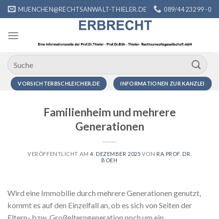
Zum
MUENCHEN@RECHTSANWALT-THIELER.DE
089/44 232 99 -0
Inhalt
springen
VORSICHTERBSCHLEICHER.DE
INFORMATIONEN ZUR KANZLEI
Familienheim und mehrere
Generationen
VERÖFFENTLICHT AM
4. DEZEMBER 2025
VON
RA PROF. DR.
BOEH
Wird eine Immobilie durch mehrere Generationen genutzt,
kommt es auf den Einzelfall an, ob es sich von Seiten der
Eltern- bzw. Großelterngeneration noch um ein