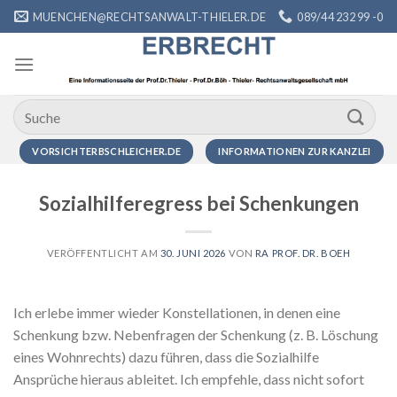
Zum
MUENCHEN@RECHTSANWALT-THIELER.DE
089/44 232 99 -0
Inhalt
springen
VORSICHTERBSCHLEICHER.DE
INFORMATIONEN ZUR KANZLEI
Sozialhilferegress bei Schenkungen
VERÖFFENTLICHT AM
30. JUNI 2026
VON
RA PROF. DR. BOEH
Ich erlebe immer wieder Konstellationen, in denen eine
Schenkung bzw. Nebenfragen der Schenkung (z. B. Löschung
eines Wohnrechts) dazu führen, dass die Sozialhilfe
Ansprüche hieraus ableitet. Ich empfehle, dass nicht sofort