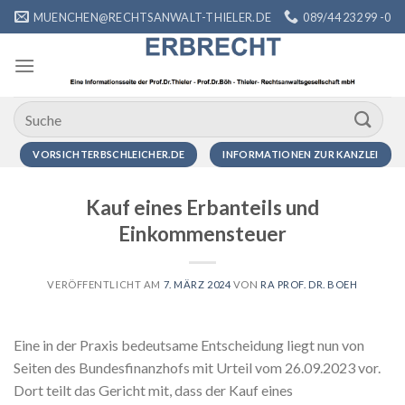
Zum
MUENCHEN@RECHTSANWALT-THIELER.DE
089/44 232 99 -0
Inhalt
springen
VORSICHTERBSCHLEICHER.DE
INFORMATIONEN ZUR KANZLEI
Kauf eines Erbanteils und
Einkommensteuer
VERÖFFENTLICHT AM
7. MÄRZ 2024
VON
RA PROF. DR. BOEH
Eine in der Praxis bedeutsame Entscheidung liegt nun von
Seiten des Bundesfinanzhofs mit Urteil vom 26.09.2023 vor.
Dort teilt das Gericht mit, dass der Kauf eines