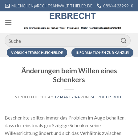
Zum
MUENCHEN@RECHTSANWALT-THIELER.DE
089/44 232 99 -0
Inhalt
springen
VORSICHTERBSCHLEICHER.DE
INFORMATIONEN ZUR KANZLEI
Änderungen beim Willen eines
Schenkers
VERÖFFENTLICHT AM
12. MÄRZ 2024
VON
RA PROF. DR. BOEH
Beschenkte sollten immer das Problem im Auge behalten,
dass der einstmals großzügige Schenker seine
Willensrichtung ändert und sich das Verhältnis zwischen