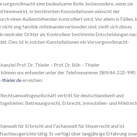
Vorsorgevollmacht eine bedeutsame Rolle, insbesondere, wenn sie
fall hineinwirkt. In bestimmten Konstellationen wünscht der
rch einen Außenstehenden kontrolliert wird. Vor allem in Fällen, i
icht eng familiär miteinanderverbunden sind, stellt sich dieses
in neutraler Dritter als Kontrolleur bestimmte Entscheidungen na
et. Dies ist in solchen Konstellationen ein Vorsorgevollmacht-
nzlei Prof. Dr. Thieler – Prof. Dr. Böh – Thieler
ie können uns entweder unter der Telefonnummer 089/44-232-990
thieler.de
erreichen.
er Rechtsanwaltsgesellschaft vertritt Sie deutschlandweit und
htsgebieten: Betreuungsrecht, Erbrecht, Immobilien- und Mietrech
hanwalt für Erbrecht und Fachanwalt für Steuerrecht und ist
achlassgerichte tätig. Er verfügt über langjährige Erfahrung sow