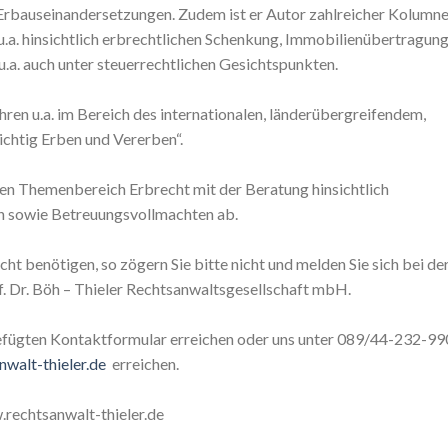
n Erbauseinandersetzungen. Zudem ist er Autor zahlreicher Kolumn
a. hinsichtlich erbrechtlichen Schenkung, Immobilienübertragung
.a. auch unter steuerrechtlichen Gesichtspunkten.
ahren u.a. im Bereich des internationalen, länderübergreifendem,
ichtig Erben und Vererben“.
ren Themenbereich Erbrecht mit der Beratung hinsichtlich
n sowie Betreuungsvollmachten ab.
ht benötigen, so zögern Sie bitte nicht und melden Sie sich bei de
of. Dr. Böh – Thieler Rechtsanwaltsgesellschaft mbH.
efügten Kontaktformular erreichen oder uns unter 089/44-232-99
walt-thieler.de
erreichen.
.rechtsanwalt-thieler.de