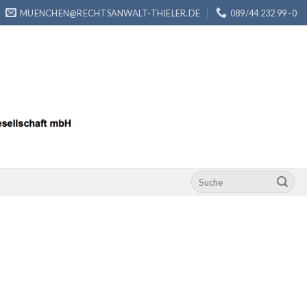
MUENCHEN@RECHTSANWALT-THIELER.DE
089/44 232 99 -0