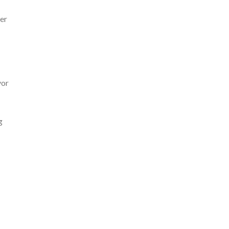
er
vor
g