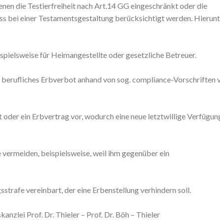
 denen die Testierfreiheit nach Art.14 GG eingeschränkt oder die
ss bei einer Testamentsgestaltung berücksichtigt werden. Hierunt
ispielsweise für Heimangestellte oder gesetzliche Betreuer.
ig berufliches Erbverbot anhand von sog. compliance-Vorschriften 
t oder ein Erbvertrag vor, wodurch eine neue letztwillige Verfügun
 vermeiden, beispielsweise, weil ihm gegenüber ein
sstrafe vereinbart, der eine Erbenstellung verhindern soll.
nzlei Prof. Dr. Thieler – Prof. Dr. Böh – Thieler