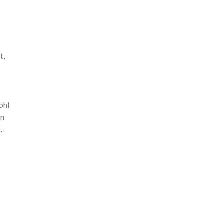
t,
ohl
en
,