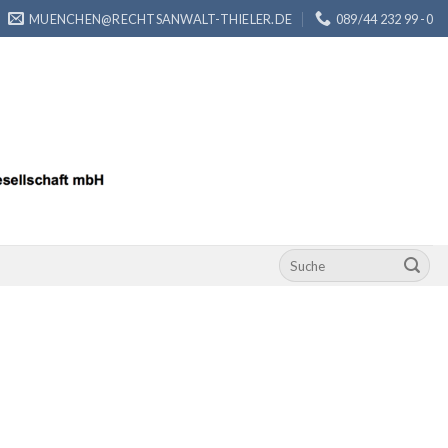
MUENCHEN@RECHTSANWALT-THIELER.DE
089/44 232 99 -0