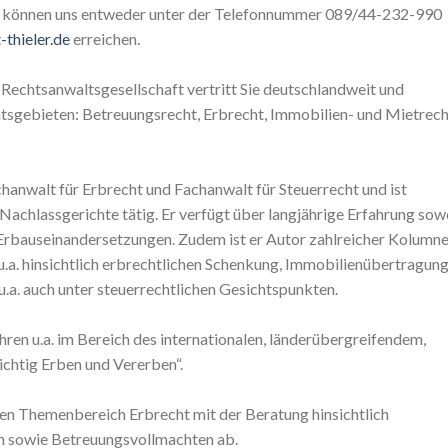
ie können uns entweder unter der Telefonnummer 089/44-232-990
thieler.de
erreichen.
er Rechtsanwaltsgesellschaft vertritt Sie deutschlandweit und
htsgebieten: Betreuungsrecht, Erbrecht, Immobilien- und Mietrech
hanwalt für Erbrecht und Fachanwalt für Steuerrecht und ist
achlassgerichte tätig. Er verfügt über langjährige Erfahrung sow
n Erbauseinandersetzungen. Zudem ist er Autor zahlreicher Kolumn
a. hinsichtlich erbrechtlichen Schenkung, Immobilienübertragung
.a. auch unter steuerrechtlichen Gesichtspunkten.
ahren u.a. im Bereich des internationalen, länderübergreifendem,
ichtig Erben und Vererben“.
ren Themenbereich Erbrecht mit der Beratung hinsichtlich
n sowie Betreuungsvollmachten ab.