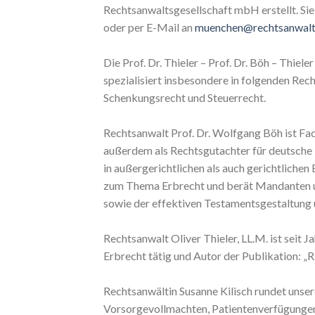
Rechtsanwaltsgesellschaft mbH erstellt. S
oder per E-Mail an
muenchen@rechtsanwalt-
Die Prof. Dr. Thieler – Prof. Dr. Böh – Thiel
spezialisiert insbesondere in folgenden Rec
Schenkungsrecht und Steuerrecht.
Rechtsanwalt Prof. Dr. Wolfgang Böh ist Fac
außerdem als Rechtsgutachter für deutsche N
in außergerichtlichen als auch gerichtliche
zum Thema Erbrecht und berät Mandanten u.
sowie der effektiven Testamentsgestaltung u
Rechtsanwalt Oliver Thieler, LL.M. ist seit J
Erbrecht tätig und Autor der Publikation: „R
Rechtsanwältin Susanne Kilisch rundet unse
Vorsorgevollmachten, Patientenverfügunge