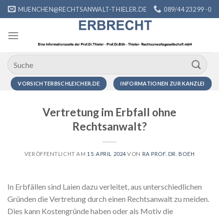
Zum
MUENCHEN@RECHTSANWALT-THIELER.DE
089/44 232 99 -0
Inhalt
springen
VORSICHTERBSCHLEICHER.DE
INFORMATIONEN ZUR KANZLEI
Vertretung im Erbfall ohne
Rechtsanwalt?
VERÖFFENTLICHT AM
15. APRIL 2024
VON
RA PROF. DR. BOEH
In Erbfällen sind Laien dazu verleitet, aus unterschiedlichen
Gründen die Vertretung durch einen Rechtsanwalt zu meiden.
Dies kann Kostengründe haben oder als Motiv die