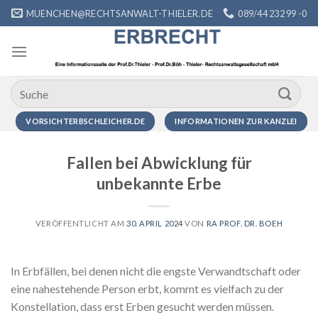
Zum
MUENCHEN@RECHTSANWALT-THIELER.DE
089/44 232 99 -0
Inhalt
springen
VORSICHTERBSCHLEICHER.DE
INFORMATIONEN ZUR KANZLEI
Fallen bei Abwicklung für
unbekannte Erbe
VERÖFFENTLICHT AM
30. APRIL 2024
VON
RA PROF. DR. BOEH
In Erbfällen, bei denen nicht die engste Verwandtschaft oder
eine nahestehende Person erbt, kommt es vielfach zu der
Konstellation, dass erst Erben gesucht werden müssen.