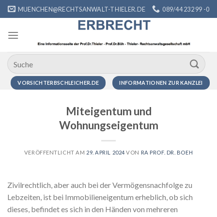
Zum
MUENCHEN@RECHTSANWALT-THIELER.DE
089/44 232 99 -0
Inhalt
springen
VORSICHTERBSCHLEICHER.DE
INFORMATIONEN ZUR KANZLEI
Miteigentum und
Wohnungseigentum
VERÖFFENTLICHT AM
29. APRIL 2024
VON
RA PROF. DR. BOEH
Zivilrechtlich, aber auch bei der Vermögensnachfolge zu
Lebzeiten, ist bei Immobilieneigentum erheblich, ob sich
dieses, befindet es sich in den Händen von mehreren