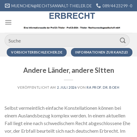
Zum
MUENCHEN@RECHTSANWALT-THIELER.DE
089/44 232 99 -0
Inhalt
springen
VORSICHTERBSCHLEICHER.DE
INFORMATIONEN ZUR KANZLEI
Andere Länder, andere Sitten
VERÖFFENTLICHT AM
2. JULI 2026
VON
RA PROF. DR. BOEH
Selbst vermeintlich einfache Konstellationen können bei
einem Auslandsbezug komplex werden. In einem aktuellen
Fall liegt eine nach schwedischem Recht abgeschlossene Ehe
vor, der Erbfall beurteilt sich nach deutschem Erbrecht. Im