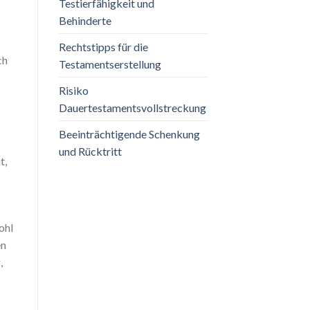
Testierfähigkeit und
Behinderte
Rechtstipps für die
ch
Testamentserstellung
Risiko
Dauertestamentsvollstreckung
Beeinträchtigende Schenkung
und Rücktritt
t,
ohl
en
,