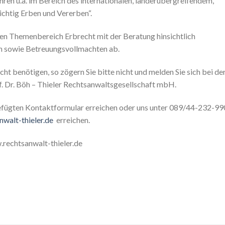
ahren u.a. im Bereich des internationalen, länderübergreifendem,
ichtig Erben und Vererben“.
ren Themenbereich Erbrecht mit der Beratung hinsichtlich
n sowie Betreuungsvollmachten ab.
ht benötigen, so zögern Sie bitte nicht und melden Sie sich bei de
of. Dr. Böh – Thieler Rechtsanwaltsgesellschaft mbH.
efügten Kontaktformular erreichen oder uns unter 089/44-232-99
walt-thieler.de
erreichen.
.rechtsanwalt-thieler.de