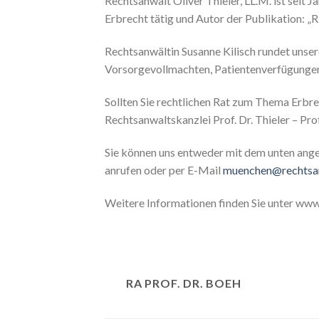
Rechtsanwalt Oliver Thieler, LL.M. ist seit J
Erbrecht tätig und Autor der Publikation: „R
Rechtsanwältin Susanne Kilisch rundet unse
Vorsorgevollmachten, Patientenverfügunge
Sollten Sie rechtlichen Rat zum Thema Erbrec
Rechtsanwaltskanzlei Prof. Dr. Thieler – Pr
Sie können uns entweder mit dem unten ang
anrufen oder per E-Mail
muenchen@rechtsan
Weitere Informationen finden Sie unter www
RA PROF. DR. BOEH