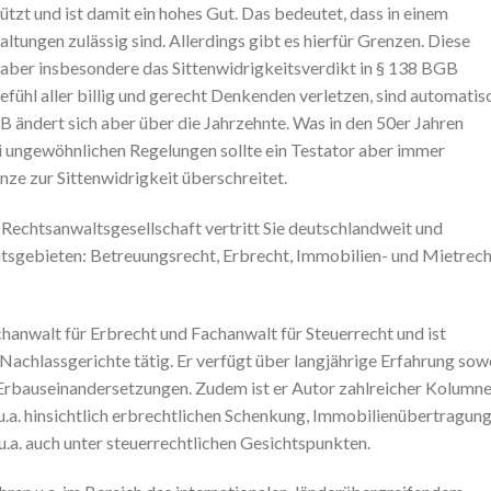
hützt und ist damit ein hohes Gut. Das bedeutet, dass in einem
altungen zulässig sind. Allerdings gibt es hierfür Grenzen. Diese
aber insbesondere das Sittenwidrigkeitsverdikt in § 138 BGB
ühl aller billig und gerecht Denkenden verletzen, sind automatis
 ändert sich aber über die Jahrzehnte. Was in den 50er Jahren
Bei ungewöhnlichen Regelungen sollte ein Testator aber immer
enze zur Sittenwidrigkeit überschreitet.
er Rechtsanwaltsgesellschaft vertritt Sie deutschlandweit und
htsgebieten: Betreuungsrecht, Erbrecht, Immobilien- und Mietrech
hanwalt für Erbrecht und Fachanwalt für Steuerrecht und ist
achlassgerichte tätig. Er verfügt über langjährige Erfahrung sow
n Erbauseinandersetzungen. Zudem ist er Autor zahlreicher Kolumn
a. hinsichtlich erbrechtlichen Schenkung, Immobilienübertragung
.a. auch unter steuerrechtlichen Gesichtspunkten.