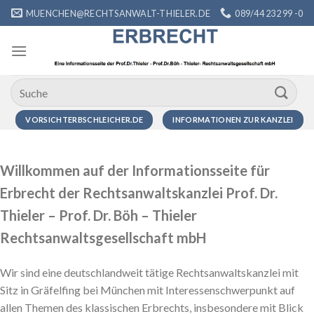
Zum
MUENCHEN@RECHTSANWALT-THIELER.DE
089/44 232 99 -0
Inhalt
springen
VORSICHTERBSCHLEICHER.DE
INFORMATIONEN ZUR KANZLEI
Willkommen auf der Informationsseite für
Erbrecht der Rechtsanwaltskanzlei Prof. Dr.
Thieler – Prof. Dr. Böh – Thieler
Rechtsanwaltsgesellschaft mbH
Wir sind eine deutschlandweit tätige Rechtsanwaltskanzlei mit
Sitz in Gräfelfing bei München mit Interessenschwerpunkt auf
allen Themen des klassischen Erbrechts, insbesondere mit Blick