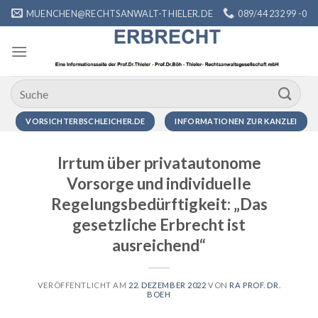
Zum
MUENCHEN@RECHTSANWALT-THIELER.DE
089/44 232 99 -0
Inhalt
springen
VORSICHTERBSCHLEICHER.DE
INFORMATIONEN ZUR KANZLEI
Irrtum über privatautonome
Vorsorge und individuelle
Regelungsbedürftigkeit: „Das
gesetzliche Erbrecht ist
ausreichend“
VERÖFFENTLICHT AM
22. DEZEMBER 2022
VON
RA PROF. DR.
BOEH